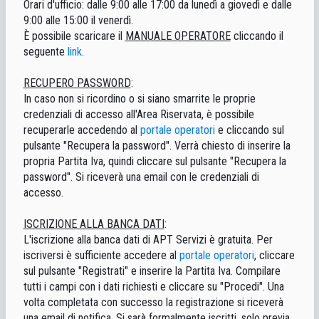
Orari d'ufficio: dalle 9:00 alle 17:00 da lunedì a giovedì e dalle
9:00 alle 15:00 il venerdì.
È possibile scaricare il
MANUALE OPERATORE
cliccando il
seguente
link
.
RECUPERO PASSWORD
:
In caso non si ricordino o si siano smarrite le proprie
credenziali di accesso all'Area Riservata, è possibile
recuperarle accedendo al
portale operatori
e cliccando sul
pulsante "Recupera la password". Verrà chiesto di inserire la
propria Partita Iva, quindi cliccare sul pulsante "Recupera la
password". Si riceverà una email con le credenziali di
accesso.
ISCRIZIONE ALLA BANCA DATI
:
L'iscrizione alla banca dati di APT Servizi è gratuita. Per
iscriversi è sufficiente accedere al
portale operatori
, cliccare
sul pulsante "Registrati" e inserire la Partita Iva. Compilare
tutti i campi con i dati richiesti e cliccare su "Procedi". Una
volta completata con successo la registrazione si riceverà
una email di notifica. Si sarà formalmente iscritti, solo previa