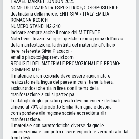
TRAVEL MARKET LONDON 2025
NOME DELL’AZIENDA ESPOSITRICE/CO-ESPOSITRICE
destinataria della merce: ENIT SPA / ITALY EMILIA
ROMAGNA REGION
NUMERO STAND:
N2-240
Indicare sempre anche il nome del MITTENTE.
Nota bene
: Inviare sempre, qualche giorno prima dell'inizio
della manifestazione, la distinta del materiale all’ufficio
fiere: referente
Silvia Placucci
-
email
s.placucci@aptservizi.com
.
REQUISITI DEL MATERIALE PROMOZIONALE E PROMO-
COMMERCIALE
Il materiale promozionale deve essere aggiornato e
realizzato nella lingua del paese in cui si tiene la fiera,
assicurandosi che sia in linea con il tema della
manifestazione a cui si partecipa.
I cataloghi degli operatori privati devono essere dedicati
almeno al 70% al prodotto Emilia Romagna e devono
corrispondere alla ragione sociale accreditata alla
manifestazione.
Il materiale con caratteristiche diverse da quelle
summenzionate non potrà essere esposto e verrà ritirato dal
front desk.